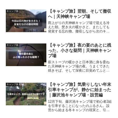
いた理由と、火を入れる前の静かなひと
とき。
【キャンプ旅】翌朝、そして撤収
キャンプ旅
へ｜天神峡キャンプ場
雨上がりの天神峡キャンプ場で迎える冷
えた朝。焚き火の暖かさと、またしても
発覚する忘れ物。撤収しながら次のキャ
ンプに思いを馳せる、のぶるさんの静か
な朝時間を綴る。
【キャンプ旅】夜の宴のあとに残
キャンプ旅
った、小さな疑問｜天神峡キャン
プ場
薪ストーブの暖かさと日本酒に身を委ね
た天神峡キャンプ場の夜。うまくできた
焼きそば、そして深夜に目覚めてふと浮
かんだ小さな疑問。キャンプの夜がくれ
る、静かな気づきを綴る一編。
【キャンプ旅】気乗りしない年末
キャンプ旅
引率キャンプが、静かに始まった
｜藤沢池キャンプ場・設営編
12月下旬、藤沢池キャンプ場で初心者2組
を引率することになったのぶるさん。設
営から始まる冬キャンプの現実と、引率
役の静かな疲労をぼやき混じりで綴るキ