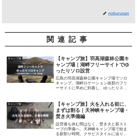
noburusan
関連記事
【キャンプ旅】羽高湖森林公園キ
キャンプ旅
ャンプ場｜湖畔フリーサイトでゆ
ったりソロ設営
広島の羽高湖森林公園キャンプ場でソロ
キャンプ。湖畔ロケーション抜群のフリ
ーサイトに早めに到着し、ゆったりスタ
イルで設営。快晴の中で始まるキャンプ
旅・設営編。
【キャンプ旅】火を入れる前に、
キャンプ旅
まずは割る｜天神峡キャンプ場・
焚き火準備編
設営後も休む間はなく、焚き火と薪スト
ーブの準備へ。天神峡キャンプ場で始ま
る薪割り時間。クサビスタイルに辿り着