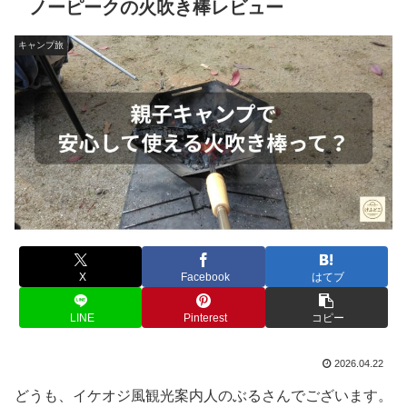
ノーピークの火吹き棒レビュー
キャンプ旅
X
Facebook
はてブ
LINE
Pinterest
コピー
2026.04.22
どうも、イケオジ風観光案内人のぶるさんでございます。