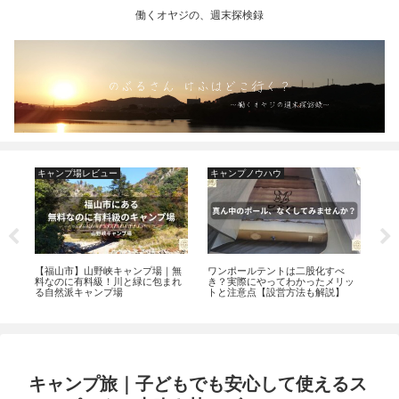
働くオヤジの、週末探検録
キャンプ場レビュー
キャンプノウハウ
福
石
【福山市】山野峡キャンプ場｜無
ワンポールテントは二股化すべ
福
び
料なのに有料級！川と緑に包まれ
き？実際にやってわかったメリッ
車。
原
る自然派キャンプ場
トと注意点【設営方法も解説】
り”
｜
キャンプ旅｜子どもでも安心して使えるス