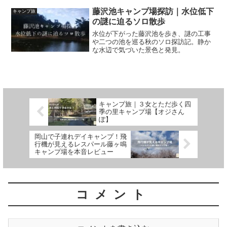
ャンプ旅・設営編。
藤沢池キャンプ場探訪｜水位低下
キャンプ旅
の謎に迫るソロ散歩
水位が下がった藤沢池を歩き、謎の工事
や二つの池を巡る秋のソロ探訪記。静か
な水辺で気づいた景色と発見。
キャンプ旅｜３女とただ歩く四
季の里キャンプ場【オジさん
ぽ】
岡山で子連れデイキャンプ！飛
行機が見えるレスパール藤ヶ鳴
キャンプ場を本音レビュー
コメント