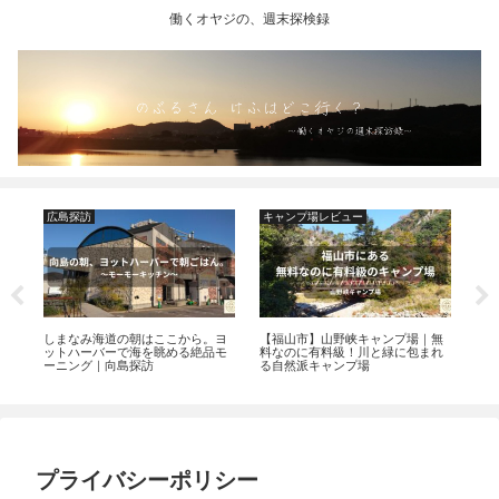
働くオヤジの、週末探検録
広島探訪
キャンプ場レビュー
ギ
ニ
しまなみ海道の朝はここから。ヨ
【福山市】山野峡キャンプ場｜無
ソ
族
ットハーバーで海を眺める絶品モ
料なのに有料級！川と緑に包まれ
る
ーニング｜向島探訪
る自然派キャンプ場
方
プライバシーポリシー