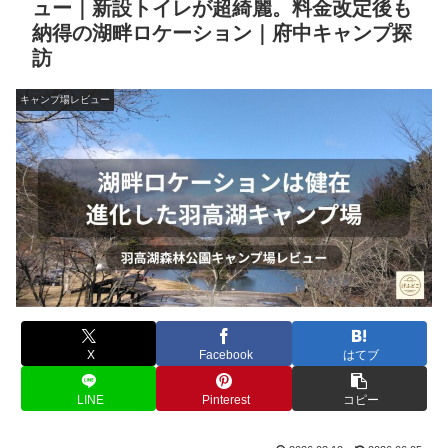
ュー｜新設トイレが超綺麗。料金改定後も
納得の湖畔ロケーション｜府中キャンプ探
訪
キャンプ場レビュー
X
Facebook
はてブ
LINE
Pinterest
コピー