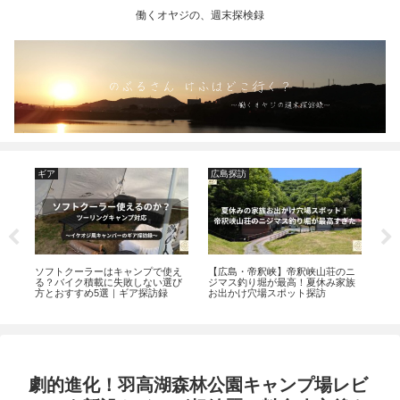
働くオヤジの、週末探検録
ギア
広島探訪
福
ソフトクーラーはキャンプで使え
【広島・帝釈峡】帝釈峡山荘のニ
福
と
る？バイク積載に失敗しない選び
ジマス釣り堀が最高！夏休み家族
車。
方とおすすめ5選｜ギア探訪録
お出かけ穴場スポット探訪
り”
｜
劇的進化！羽高湖森林公園キャンプ場レビ