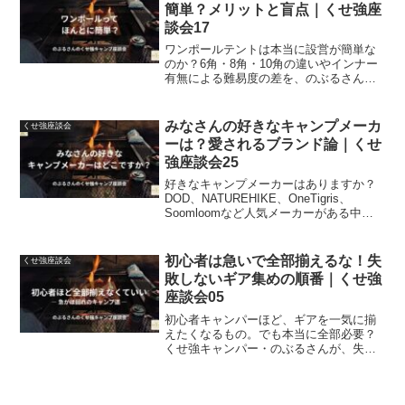
て熱く、ゆるく語ります。
簡単？メリットと盲点｜くせ強座
談会17
ワンポールテントは本当に設営が簡単な
のか？6角・8角・10角の違いやインナー
有無による難易度の差を、のぶるさんの
実体験からリアルに解説。初心者にも分
かりやすいくせ強キャンプ座談会。
みなさんの好きなキャンプメーカ
くせ強座談会
ーは？愛されるブランド論｜くせ
強座談会25
好きなキャンプメーカーはありますか？
DOD、NATUREHIKE、OneTigris、
Soomloomなど人気メーカーがある中
で、のぶるさんが改めて考えた「好きな
メーカー」を語ります。好きと使用頻度
は別なのか。キャンパー目線でゆるく語
初心者は急いで全部揃えるな！失
くせ強座談会
る座談会です。
敗しないギア集めの順番｜くせ強
座談会05
初心者キャンパーほど、ギアを一気に揃
えたくなるもの。でも本当に全部必要？
くせ強キャンパー・のぶるさんが、失敗
談を交えながら「急がなくていい理由」
を座談会形式で語ります。