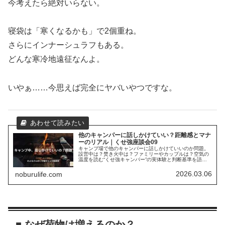
今考えたら絶対いらない。
寝袋は「寒くなるかも」で2個重ね。
さらにインナーシュラフもある。
どんな寒冷地遠征なんよ。
いやぁ……今思えば完全にヤバいやつですな。
他のキャンパーに話しかけていい？距離感とマナ
ーのリアル｜くせ強座談会09
キャンプ場で他のキャンパーに話しかけていいのか問題。
設営中は？焚き火中は？ファミリーやカップルは？空気の
温度を読む“くせ強キャンパー”の実体験と判断基準を語り
ます。
2026.03.06
noburulife.com
■ なぜ荷物は増えるのか？