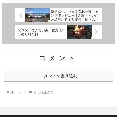
劇的進化！羽高湖森林公園キャ
ンプ場レビュー｜新設トイレが
超綺麗。料金改定後も納得の湖
畔ロケーション｜府中キャンプ
探訪
焚き火ができない夜｜強風にい
じめられた日
コメント
コメントを書き込む
ホーム
くせ強座談会