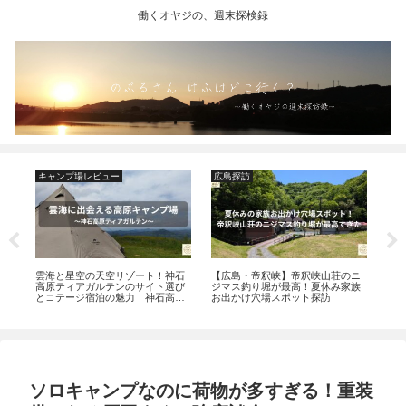
働くオヤジの、週末探検録
キャンプ場レビュー
広島探訪
キ
の
雲海と星空の天空リゾート！神石
【広島・帝釈峡】帝釈峡山荘のニ
ま
な
高原ティアガルテンのサイト選び
ジマス釣り堀が最高！夏休み家族
庄
とコテージ宿泊の魅力｜神石高原
お出かけ穴場スポット探訪
オ
探訪
ソロキャンプなのに荷物が多すぎる！重装