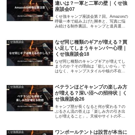
違いは？一軍と二軍の壁｜くせ強
座談会07
くせ強キャンプ座談会第７回。Amazonの
呼吸一本で組み上げた脚本と、写真に悩
み続ける制作裏話。キャンプと道具選び
のリアルが見えてくる座談回。
なぜ同じ種類のギアが増える？買
くせ強座談会
い足してしまうキャンパー心理｜
くせ強座談会18
なぜ同じ種類のキャンプギアが増えてし
まうのか？その理由は「欲しいから」で
はなく、キャンプスタイルや核の不在に
あった。のぶるさんの実体験から見えた
リアルを語るくせ強キャンプ座談会。
ベテランほどキャンプの楽しみ方
くせ強座談会
が増える？深い沼への招待状｜く
せ強座談会26
キャンプ歴が長くなると何が変わる？の
ぶるさん流の答えは「楽しみ方の引き出
しが増えること」。天候やサイトの不便
さすら味方に変え、その場で自分なりの
正解を作れるようになるベテランならで
はの境地を、くせ強キャンプ座談会とし
ワンポールテントは設営が本当に
くせ強座談会