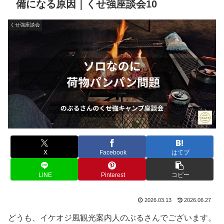
備になる原因｜くせ強座談会10
くせ強座談会
X
Facebook
はてブ
LINE
Pinterest
コピー
2026.03.13
2026.06.27
どうも、イケオジ風観光案内人のぶるさんでございます。