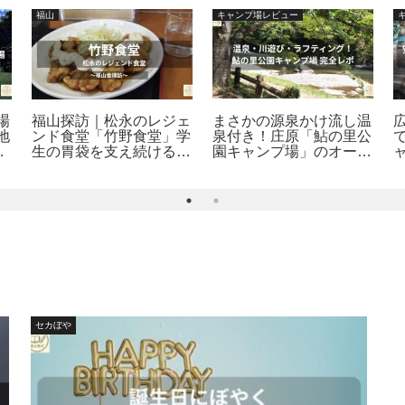
福山
キャンプ場レビュー
場
福山探訪｜松永のレジェ
まさかの源泉かけ流し温
地
ンド食堂「竹野食堂」学
泉付き！庄原「鮎の里公
極
生の胃袋を支え続ける名
園キャンプ場」のオート
店
＆フリーサイトを徹底解
説
セカぼや