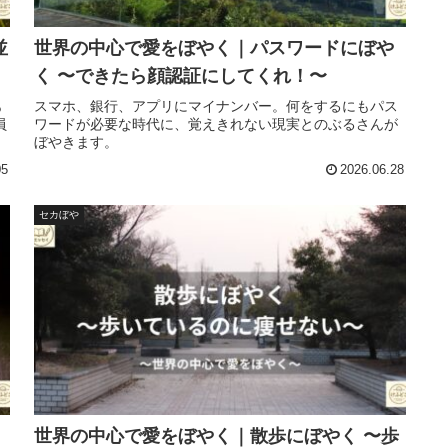
並
世界の中心で愛をぼやく｜パスワードにぼや
く 〜できたら顔認証にしてくれ！〜
あ
スマホ、銀行、アプリにマイナンバー。何をするにもパス
員
ワードが必要な時代に、覚えきれない現実とのぶるさんが
ぼやきます。
05
2026.06.28
セカぼや
世界の中心で愛をぼやく｜散歩にぼやく 〜歩