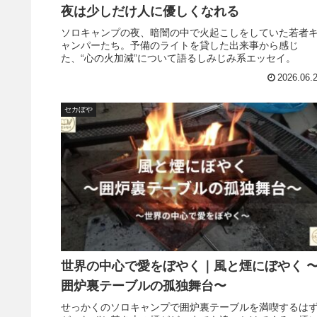
夜は少しだけ人に優しくなれる
ソロキャンプの夜、暗闇の中で火起こしをしていた若者
ャンパーたち。予備のライトを貸した出来事から感じ
た、“心の火加減”について語るしみじみ系エッセイ。
2026.06.
セカぼや
世界の中心で愛をぼやく｜風と煙にぼやく 
囲炉裏テーブルの孤独舞台〜
せっかくのソロキャンプで囲炉裏テーブルを満喫するは