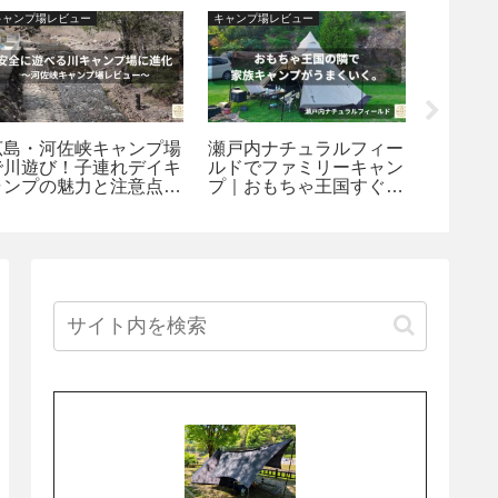
キャンプ場レビュー
キャンプ場レビュー
キャンプ場
広島・河佐峡キャンプ場
瀬戸内ナチュラルフィー
雲海と
で川遊び！子連れデイキ
ルドでファミリーキャン
ト！神
ャンプの魅力と注意点を
プ｜おもちゃ王国すぐ
テンの
本音レビュー
隣、安心して泊まれる遊
ージ宿
べるキャンプ場【岡山県
原探訪
玉野市】