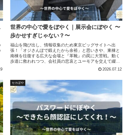
ス
世界の中心で愛をぼやく｜展示会にぼやく 〜
歩かせすぎじゃない？〜
の
福山を飛び出し、情報収集のため東京ビッグサイトへ出
の
張！「オジさんぽで鍛えたから余裕」と思いきや、東棟と
南棟を往復する広大な会場と『革靴』の罠に大苦戦。動く
歩道に救われつつ、会社員の悲哀とユーモアを交えて綴る
のぶるさんの東京出張奮闘記です。
19
2026.07.12
セカぼや