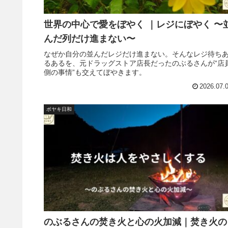
世界の中心で愛をぼやく ｜レジにぼやく 〜
んだ列だけ進まない〜
なぜか自分の並んだレジだけ進まない。そんなレジ待ち
るあるを、元ドラッグストア店長だったのぶるさんが“店
側の事情”も交えてぼやきます。
2026.07.
ボヤキ日和
のぶるさんの焚き火と心の火加減｜焚き火の