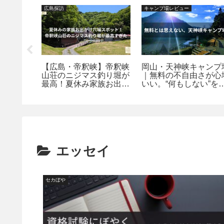
広島探訪
キャンプ場レビュー
朝はここ
【広島・帝釈峡】帝釈峡
岡山・天神峡キャンプ
ーバーで
山荘のニジマス釣り堀が
｜無料の不自由さが心
モーニン
最高！夏休み家族お出か
いい。“何もしない”を
け穴場スポット探訪
める大人の野営地
エッセイ
セカぼや