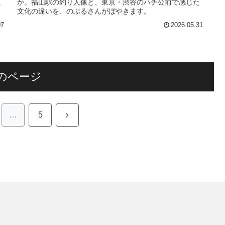
に
か。福山駅の釣り人像と、東京・渋谷のハチ公前で感じた
文化の違いを、のぶるさんがぼやきます。
07
2026.05.31
のページ
次
…
5
へ