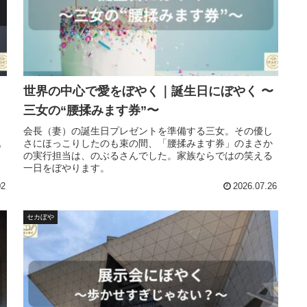
世界の中心で愛をぼやく｜誕生日にぼやく 〜
三女の“腰揉みます券”〜
さ
会長（妻）の誕生日プレゼントを準備する三女。その優し
込
さにほっこりしたのも束の間、「腰揉みます券」のまさか
の実行担当は、のぶるさんでした。家族ならではの笑える
一日をぼやります。
02
2026.07.26
セカぼや