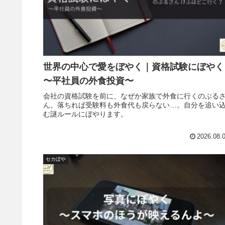
世界の中心で愛をぼやく｜資格試験にぼやく
〜平社員の外食投資〜
会社の資格試験を前に、なぜか家族で外食に行くのぶる
ん。落ちれば受験料も外食代も戻らない…。自分を追い
む謎ルールにぼやります。
2026.08.
セカぼや