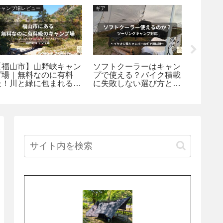
キャンプ場レビュー
ギア
広島探訪
【福山市】山野峡キャン
ソフトクーラーはキャン
しまな
プ場｜無料なのに有料
プで使える？バイク積載
から。
級！川と緑に包まれる自
に失敗しない選び方とお
海を眺
然派キャンプ場
すすめ5選｜ギア探訪録
グ｜向