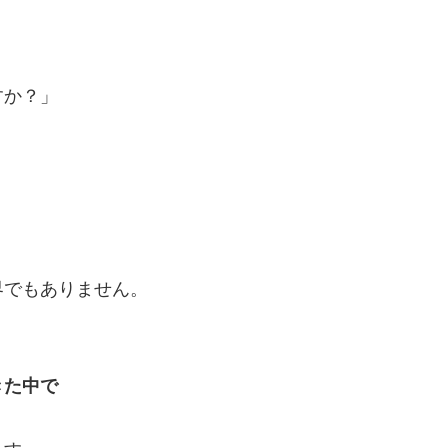
すか？」
。
。
界でもありません。
きた中で