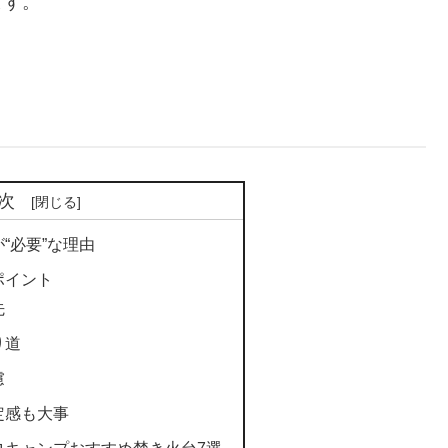
ます。
次
“必要”な理由
ポイント
先
り道
慮
定感も大事
ロキャンプおすすめ焚き火台7選