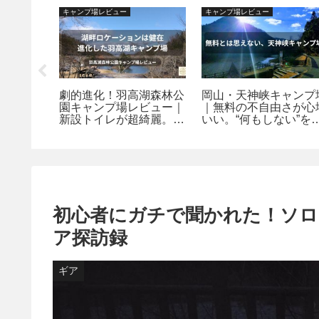
キャンプ場レビュー
キャンプ場レビュー
王店』で
劇的進化！羽高湖森林公
岡山・天神峡キャンプ
転率を無
園キャンプ場レビュー｜
｜無料の不自由さが心
”を愉し
新設トイレが超綺麗。料
いい。“何もしない”を
風の流儀
金改定後も納得の湖畔ロ
める大人の野営地
ケーション｜府中キャン
プ探訪
初心者にガチで聞かれた！ソロ
ア探訪録
ギア