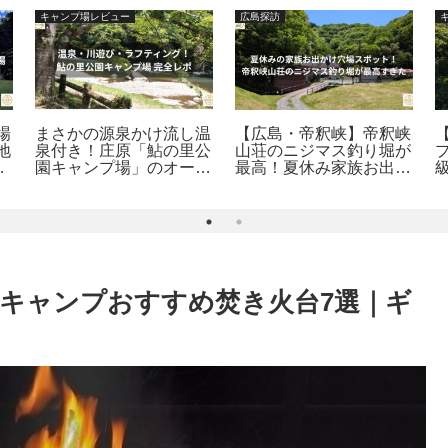
キャンプ場レビュー
広島探訪
場
まさかの源泉かけ流し温
【広島・帝釈峡】帝釈峡
地
泉付き！庄原「鮎の里公
山荘のニジマス釣り堀が
極
園キャンプ場」のオート
最高！夏休み家族お出か
＆フリーサイトを徹底解
け穴場スポット探訪
説
キャンプおすすめ焚き火台7選｜ギ