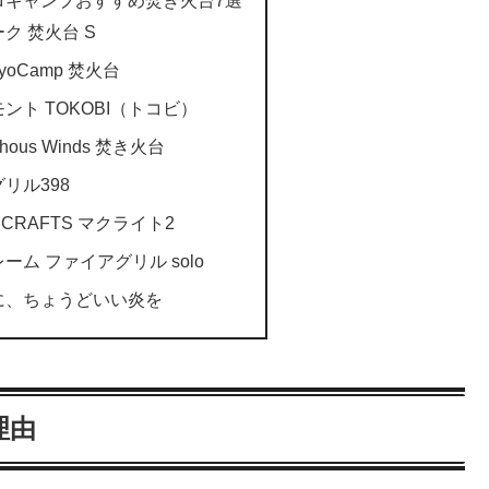
ク 焚火台 S
oCamp 焚火台
ント TOKOBI（トコビ）
us Winds 焚き火台
リル398
CRAFTS マクライト2
ム ファイアグリル solo
に、ちょうどいい炎を
理由