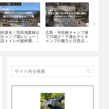
キャンプ場レビュー
キャンプ場レビュー
キャンプ場
劇的進化！羽高湖森林公
広島・河佐峡キャンプ場
岡山・
園キャンプ場レビュー｜
で川遊び！子連れデイキ
｜無料
新設トイレが超綺麗。料
ャンプの魅力と注意点を
いい。“
金改定後も納得の湖畔ロ
本音レビュー
める大
ケーション｜府中キャン
プ探訪