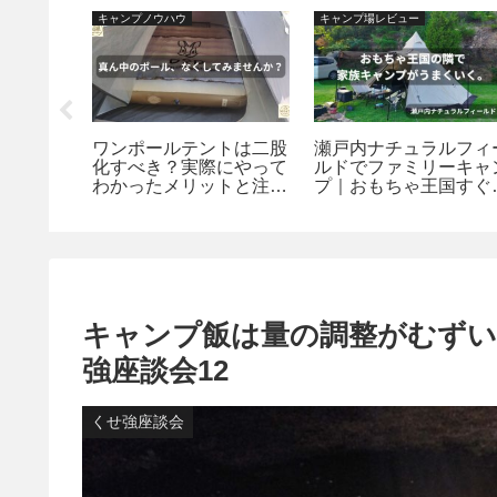
キャンプノウハウ
キャンプ場レビュー
朝はここ
ワンポールテントは二股
瀬戸内ナチュラルフィ
ーバーで
化すべき？実際にやって
ルドでファミリーキャ
モーニン
わかったメリットと注意
プ｜おもちゃ王国すぐ
点【設営方法も解説】
隣、安心して泊まれる
べるキャンプ場【岡山
玉野市】
キャンプ飯は量の調整がむず
強座談会12
くせ強座談会