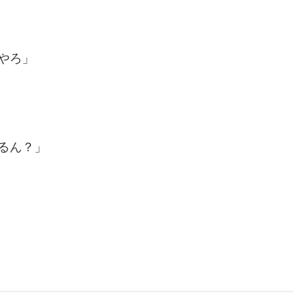
やろ」
るん？」
。