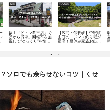
福山
広島探訪
ー
福山『ピトン蔵王店』で
【広島・帝釈峡】帝釈峡
ン
朝から満車。回転率を無
山荘のニジマス釣り堀が
視して“ゆっくり”を愉し
最高！夏休み家族お出か
遊
むのがイケオジ風の流儀
け穴場スポット探訪
県
｜福山食探訪
い？ソロでも余らせないコツ｜くせ