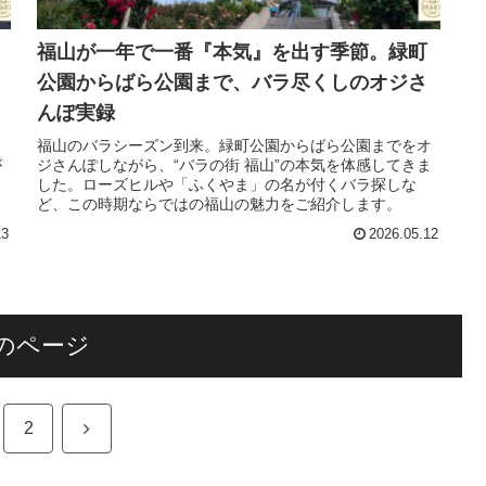
福山が一年で一番『本気』を出す季節。緑町
公園からばら公園まで、バラ尽くしのオジさ
んぽ実録
福山のバラシーズン到来。緑町公園からばら公園までをオ
が
ジさんぽしながら、“バラの街 福山”の本気を体感してきま
ょ
した。ローズヒルや「ふくやま」の名が付くバラ探しな
ど、この時期ならではの福山の魅力をご紹介します。
13
2026.05.12
のページ
次
2
へ