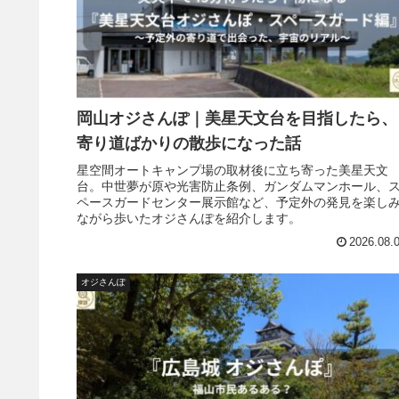
岡山オジさんぽ｜美星天文台を目指したら、
寄り道ばかりの散歩になった話
星空間オートキャンプ場の取材後に立ち寄った美星天文
台。中世夢が原や光害防止条例、ガンダムマンホール、
ペースガードセンター展示館など、予定外の発見を楽し
ながら歩いたオジさんぽを紹介します。
2026.08.
オジさんぽ