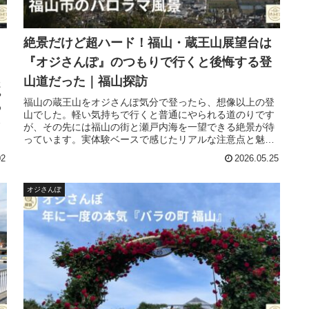
絶景だけど超ハード！福山・蔵王山展望台は
『オジさんぽ』のつもりで行くと後悔する登
山道だった｜福山探訪
た
や
福山の蔵王山をオジさんぽ気分で登ったら、想像以上の登
ゆ
山でした。軽い気持ちで行くと普通にやられる道のりです
ま
が、その先には福山の街と瀬戸内海を一望できる絶景が待
っています。実体験ベースで感じたリアルな注意点と魅力
を紹介。
02
2026.05.25
オジさんぽ