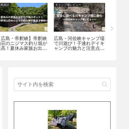
広島探訪
キャンプ場レビュー
キャンプ場
【広島・帝釈峡】帝釈峡
広島・河佐峡キャンプ場
瀬戸内
山荘のニジマス釣り堀が
で川遊び！子連れデイキ
ルドで
最高！夏休み家族お出か
ャンプの魅力と注意点を
プ｜お
け穴場スポット探訪
本音レビュー
隣、安
べるキ
玉野市