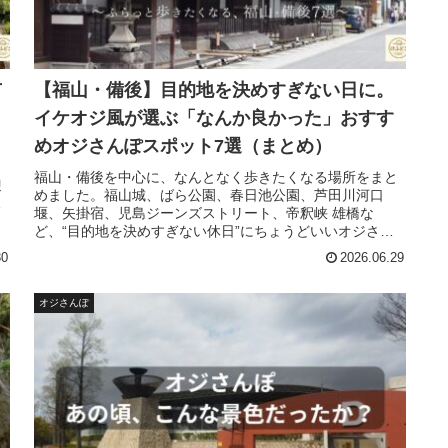
市
【福山・備後】目的地を決めすぎない日に。
イケオジ風が選ぶ「なんか良かった」おすす
めオジさんぽスポット7選（まとめ）
。
。
福山・備後を中心に、なんとなく歩きたくなる場所をまと
迎
めました。福山城、ばら公園、春日池公園、芦田川河口
る
堰、矢掛宿、児島ジーンズストリート、帝釈峡 雄橋な
ど、“目的地を決めすぎない休日”にちょうどいいオジさん
ぽスポットをご紹介します。
30
2026.06.29
オジさんぽ