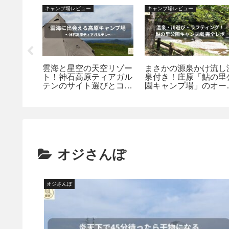
キャンプ場レビュー
キャンプ場レビュー
王店』で
雲海と星空の天空リゾー
まさかの源泉かけ流し
転率を無
ト！神石高原ティアガル
泉付き！庄原「鮎の里
”を愉し
テンのサイト選びとコテ
園キャンプ場」のオー
風の流儀
ージ宿泊の魅力｜神石高
＆フリーサイトを徹底
原探訪
説
オジさんぽ
オジさんぽ