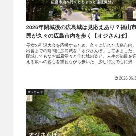
2026年閉城後の広島城は見応えあり？福山
民が久々の広島市内を歩く【オジさんぽ】
長女の引退大会を応援するため、久々に訪れた広島市内
出番までの時間に広島城を「オジさんぽ」してきました
閉城してもなお威風堂々と佇む城の姿と、人生の節目を
える娘への親心を重ねながら歩いた、少し特別で心に残
一日の記録です。
2026.06.
オジさんぽ