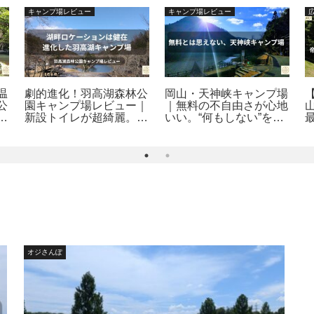
キャンプ場レビュー
キャンプ場レビュー
温
劇的進化！羽高湖森林公
岡山・天神峡キャンプ場
公
園キャンプ場レビュー｜
｜無料の不自由さが心地
ト
新設トイレが超綺麗。料
いい。“何もしない”を極
解
金改定後も納得の湖畔ロ
める大人の野営地
ケーション｜府中キャン
プ探訪
オジさんぽ