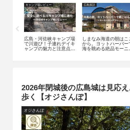
キャンプ場レビュー
広島探訪
峡キャン
広島・河佐峡キャンプ場
しまなみ海道の朝はこ
に有料
で川遊び！子連れデイキ
から。ヨットハーバー
まれる自
ャンプの魅力と注意点を
海を眺める絶品モーニ
本音レビュー
グ｜向島探訪
2026年閉城後の広島城は見応
歩く【オジさんぽ】
オジさんぽ