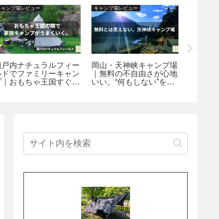
キャンプ場レビュー
キャンプ場レビュー
広島探訪
瀬戸内ナチュラルフィー
岡山・天神峡キャンプ場
【広島
ルドでファミリーキャン
｜無料の不自由さが心地
山荘の
プ｜おもちゃ王国すぐ
いい。“何もしない”を極
最高！
隣、安心して泊まれる遊
める大人の野営地
け穴場
べるキャンプ場【岡山県
玉野市】