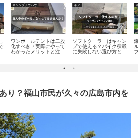
キャンプノウハウ
ギア
こ
ワンポールテントは二股
ソフトクーラーはキャン
で
化すべき？実際にやって
プで使える？バイク積載
ン
わかったメリットと注意
に失敗しない選び方とお
点【設営方法も解説】
すすめ5選｜ギア探訪録
えあり？福山市民が久々の広島市内を