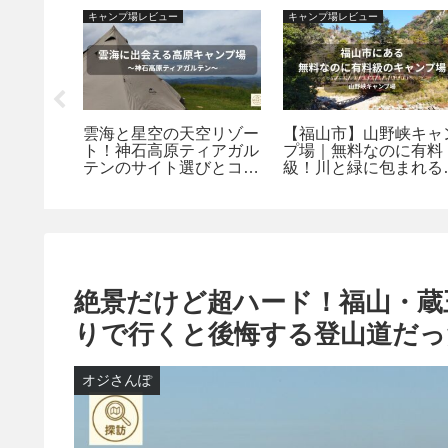
キャンプ場レビュー
キャンプ場レビュー
王店』で
雲海と星空の天空リゾー
【福山市】山野峡キャ
転率を無
ト！神石高原ティアガル
プ場｜無料なのに有料
”を愉し
テンのサイト選びとコテ
級！川と緑に包まれる
風の流儀
ージ宿泊の魅力｜神石高
然派キャンプ場
原探訪
絶景だけど超ハード！福山・蔵
りで行くと後悔する登山道だっ
オジさんぽ