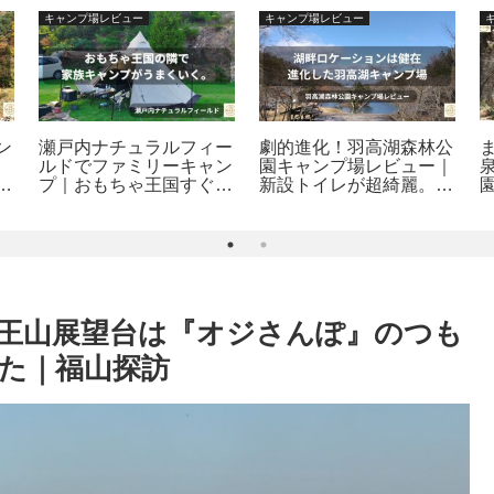
キャンプ場レビュー
キャンプ場レビュー
ン
瀬戸内ナチュラルフィー
劇的進化！羽高湖森林公
ルドでファミリーキャン
園キャンプ場レビュー｜
自
プ｜おもちゃ王国すぐ
新設トイレが超綺麗。料
隣、安心して泊まれる遊
金改定後も納得の湖畔ロ
べるキャンプ場【岡山県
ケーション｜府中キャン
玉野市】
プ探訪
王山展望台は『オジさんぽ』のつも
た｜福山探訪