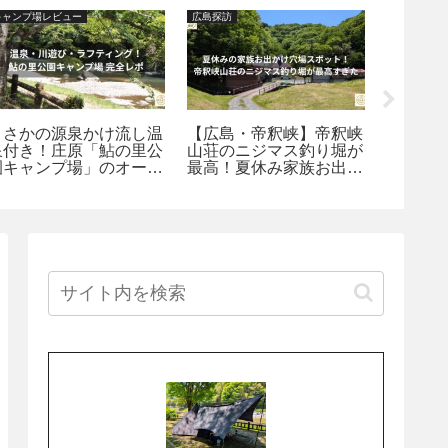
キャンプ場レビュー
広島探訪
キャンプノ
まさかの源泉かけ流し温
【広島・帝釈峡】帝釈峡
ワンポ
泉付き！庄原「鮎の里公
山荘のニジマス釣り堀が
化すべ
園キャンプ場」のオート
最高！夏休み家族お出か
わかっ
＆フリーサイトを徹底解
け穴場スポット探訪
点【設
説