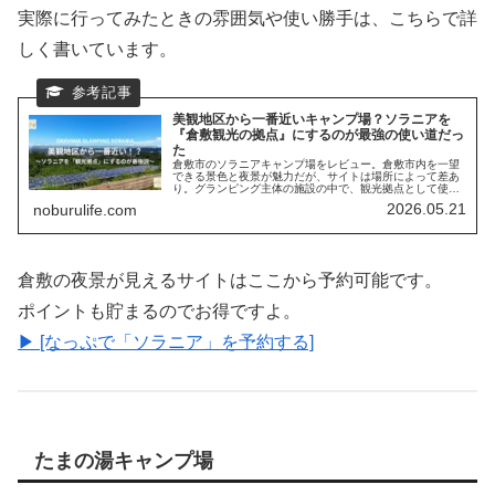
実際に行ってみたときの雰囲気や使い勝手は、こちらで詳
しく書いています。
美観地区から一番近いキャンプ場？ソラニアを
『倉敷観光の拠点』にするのが最強の使い道だっ
た
倉敷市のソラニアキャンプ場をレビュー。倉敷市内を一望
できる景色と夜景が魅力だが、サイトは場所によって差あ
り。グランピング主体の施設の中で、観光拠点として使う
ことで真価を発揮する“選び方が重要なキャンプ場”です。
2026.05.21
noburulife.com
倉敷の夜景が見えるサイトはここから予約可能です。
ポイントも貯まるのでお得ですよ。
▶ [なっぷで「ソラニア」を予約する]
たまの湯キャンプ場