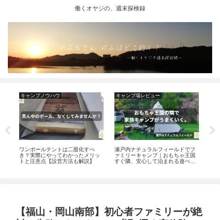
働くオヤジの、週末探検録
キャンプノウハウ
キャンプ場レビュー
キ
無
ワンポールテントは二股化すべ
瀬戸内ナチュラルフィールドでフ
広
れ
き？実際にやってわかったメリッ
ァミリーキャンプ｜おもちゃ王国
び
トと注意点【設営方法も解説】
すぐ隣、安心して泊まれる遊べる
注
キャンプ場【岡山県玉野市】
【福山・岡山南部】初心者ファミリーが絶