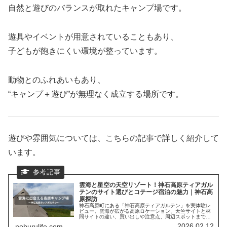
自然と遊びのバランスが取れたキャンプ場です。
遊具やイベントが用意されていることもあり、
子どもが飽きにくい環境が整っています。
動物とのふれあいもあり、
“キャンプ＋遊び”が無理なく成立する場所です。
遊びや雰囲気については、こちらの記事で詳しく紹介して
います。
雲海と星空の天空リゾート！神石高原ティアガル
テンのサイト選びとコテージ宿泊の魅力｜神石高
原探訪
神石高原町にある「神石高原ティアガルテン」を実体験レ
ビュー。雲海が広がる高原ロケーション、天竺サイトと林
間サイトの違い、買い出しや注意点、周辺スポットまで、
ソロからファミリーまで参考になるキャンプ場情報を紹介
2026.02.12
noburulife.com