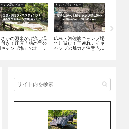
キャンプ場レビュー
キャンプ場レビュー
キャンプ場
まさかの源泉かけ流し温
広島・河佐峡キャンプ場
雲海と
泉付き！庄原「鮎の里公
で川遊び！子連れデイキ
ト！神
園キャンプ場」のオート
ャンプの魅力と注意点を
テンの
＆フリーサイトを徹底解
本音レビュー
ージ宿
説
原探訪