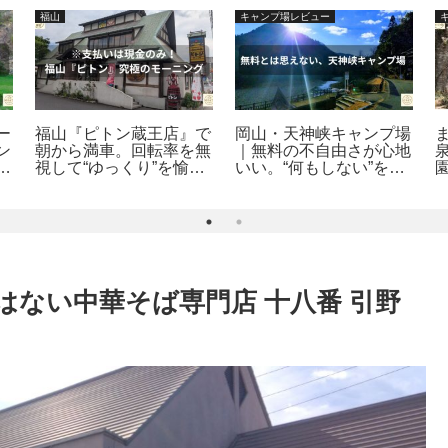
福山
キャンプ場レビュー
ー
福山『ピトン蔵王店』で
岡山・天神峡キャンプ場
ン
朝から満車。回転率を無
｜無料の不自由さが心地
視して“ゆっくり”を愉し
いい。“何もしない”を極
遊
むのがイケオジ風の流儀
める大人の野営地
県
｜福山食探訪
はない中華そば専門店 十八番 引野