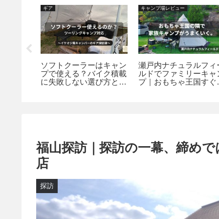
ギア
キャンプ場レビュー
朝はここ
ソフトクーラーはキャン
瀬戸内ナチュラルフィ
ーバーで
プで使える？バイク積載
ルドでファミリーキャ
モーニン
に失敗しない選び方とお
プ｜おもちゃ王国すぐ
すすめ5選｜ギア探訪録
隣、安心して泊まれる
べるキャンプ場【岡山
玉野市】
福山探訪｜探訪の一幕、締めで
店
探訪