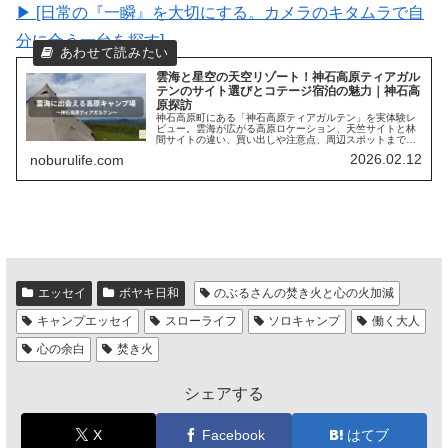
▶︎ [日常の『一瞬』を大切にする。カメラのキタムラで自
分に合う一台を探す]
雲海と星空の天空リゾート！神石高原ティアガル
テンのサイト選びとコテージ宿泊の魅力｜神石高
原探訪
神石高原町にある「神石高原ティアガルテン」を実体験レ
ビュー。雲海が広がる高原ロケーション、天竺サイトと林
間サイトの違い、買い出しや注意点、周辺スポットまで、
ソロからファミリーまで参考になるキャンプ場情報を紹介
2026.02.12
noburulife.com
します。
エッセイ
ボヤキ日和
のぶるさんの焚き火と心の火加減
キャンプエッセイ
スローライフ
ソロキャンプ
働く大人
心の余白
焚き火
シェアする
X
Facebook
はてブ