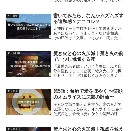
た夜。孤独なのに温かい、“ちょうどいい
孤独”を見つけたのぶるさんの実話エッセ
イ。
書いてみたら、なんかムズムズす
エッセイ
る違和感？ナニコレ？
天神峡キャンプ旅を月〜土で書き終えた
あとに残った、うまく言えない違和感。
その正体は「文章」ではなく「間」だっ
た——。ブログを書き続ける中で気づい
た、のぶるさんの正直な制作裏話エッセ
イ。
焚き火と心の火加減｜焚き火の前
ボヤキ日和
で、少し懺悔する夜
「最近の若者は」という言葉に、ふと自
分を重ねてしまった夜。焚き火の前で振
り返り、少しだけ優しくなろうと考えた
時間を綴る、イケオジ風観光案内人のぶ
るさんの焚き火エッセイ。
第5話：台所で愛をぼやく 〜笑顔
エッセイ
のオムライスに沈黙の評価〜
キャンプ飯で鍛えた腕前を、家の台所で
披露したのぶるさん。オムライスに描い
た笑顔と、会長（妻）からの沈黙の評価
に静かに愛をぼやく日曜コラム。
焚き火と心の火加減｜視点を変え
エッセイ