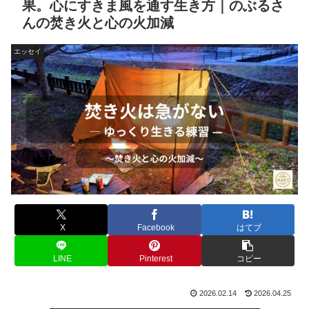
果。心にすきま風を通す生き方｜のぶるさ
んの焚き火と心の火加減
エッセイ
X
Facebook
はてブ
LINE
Pinterest
コピー
2026.02.14
2026.04.25