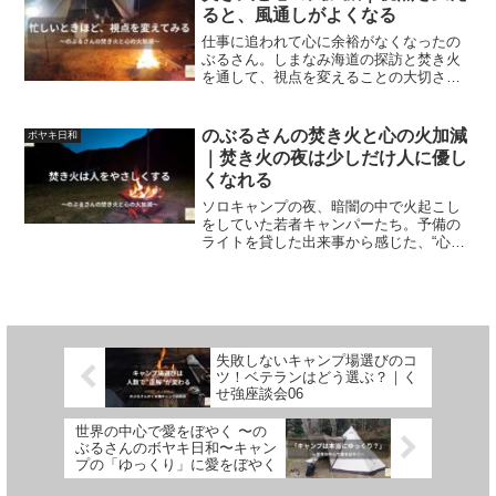
ると、風通しがよくなる
仕事に追われて心に余裕がなくなったの
ぶるさん。しまなみ海道の探訪と焚き火
を通して、視点を変えることの大切さ
と、心の火加減を整える時間について綴
るエッセイ。
のぶるさんの焚き火と心の火加減
ボヤキ日和
｜焚き火の夜は少しだけ人に優し
くなれる
ソロキャンプの夜、暗闇の中で火起こし
をしていた若者キャンパーたち。予備の
ライトを貸した出来事から感じた、“心の
火加減”について語るしみじみ系エッセ
イ。
失敗しないキャンプ場選びのコ
ツ！ベテランはどう選ぶ？｜く
せ強座談会06
世界の中心で愛をぼやく 〜の
ぶるさんのボヤキ日和〜キャン
プの「ゆっくり」に愛をぼやく