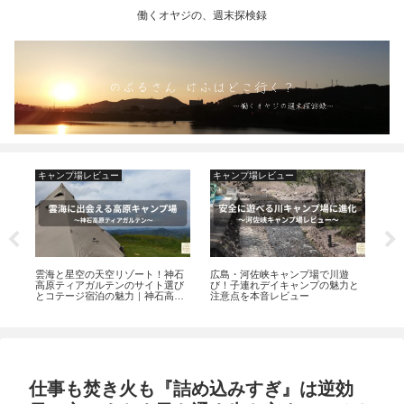
働くオヤジの、週末探検録
キャンプ場レビュー
キャンプ場レビュー
キ
の
雲海と星空の天空リゾート！神石
広島・河佐峡キャンプ場で川遊
ま
な
高原ティアガルテンのサイト選び
び！子連れデイキャンプの魅力と
庄
とコテージ宿泊の魅力｜神石高原
注意点を本音レビュー
オ
探訪
仕事も焚き火も『詰め込みすぎ』は逆効