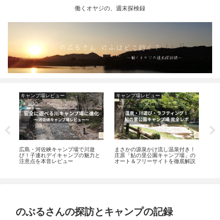
働くオヤジの、週末探検録
キャンプ場レビュー
キャンプ場レビュー
キ
無
広島・河佐峡キャンプ場で川遊
まさかの源泉かけ流し温泉付き！
雲
れ
び！子連れデイキャンプの魅力と
庄原「鮎の里公園キャンプ場」の
高
注意点を本音レビュー
オート＆フリーサイトを徹底解説
と
探
のぶるさんの探訪とキャンプの記録