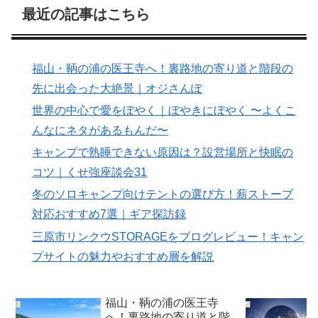
最近の記事はこちら
福山・鞆の浦の医王寺へ！裏路地の寄り道と階段の
先に出会った大絶景｜オジさんぽ
世界の中心で愛をぼやく｜ぼやきにぼやく 〜よくこ
んなにネタがあるもんだ〜
キャンプで熟睡できない原因は？設営場所と快眠の
コツ｜くせ強座談会31
冬のソロキャンプ向けテントの選び方！薪ストーブ
対応おすすめ7選｜ギア探訪録
三原市リンクウSTORAGEをブログレビュー！キャン
プサイトの魅力やおすすめ層を解説
福山・鞆の浦の医王寺
へ！裏路地の寄り道と階